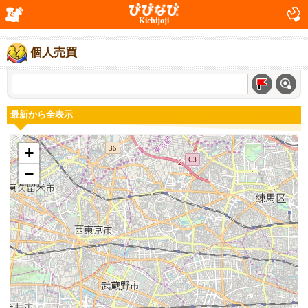
Kichijoji
個人売買
最新から全表示
+
−