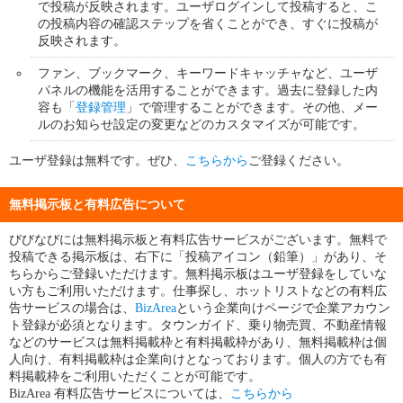
で投稿が反映されます。ユーザログインして投稿すると、こ
の投稿内容の確認ステップを省くことができ、すぐに投稿が
反映されます。
ファン、ブックマーク、キーワードキャッチャなど、ユーザ
パネルの機能を活用することができます。過去に登録した内
容も「
登録管理
」で管理することができます。その他、メー
ルのお知らせ設定の変更などのカスタマイズが可能です。
ユーザ登録は無料です。ぜひ、
こちらから
ご登録ください。
無料掲示板と有料広告について
びびなびには無料掲示板と有料広告サービスがございます。無料で
投稿できる掲示板は、右下に「投稿アイコン（鉛筆）」があり、そ
ちらからご登録いただけます。無料掲示板はユーザ登録をしていな
い方もご利用いただけます。仕事探し、ホットリストなどの有料広
告サービスの場合は、
BizArea
という企業向けページで企業アカウン
ト登録が必須となります。タウンガイド、乗り物売買、不動産情報
などのサービスは無料掲載枠と有料掲載枠があり、無料掲載枠は個
人向け、有料掲載枠は企業向けとなっております。個人の方でも有
料掲載枠をご利用いただくことが可能です。
BizArea 有料広告サービスについては、
こちらから