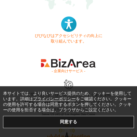
びびなびはアクセシビリティの向上に
取り組んでいます。
- 企業向けサービス -
本サイトでは、より良いサービス提供のため、クッキーを使用して
お問い合わせ
はじめてガイド
よくある質問
います。詳細は
プライバシーポリシー
をご確認ください。クッキー
利用規約
商標・著作権
プライバシーポリシー
の使用を許可する場合は同意するボタンを押してください。クッキ
ーの使用を拒否する場合は、ブラウザからご設定ください。
Copyright © 1999-2026 Vivid Navigation, Inc. All Rights Reserved.
Server US (43) @ Los Angeles Data Center