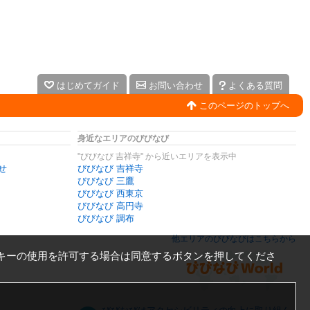
はじめてガイド
お問い合わせ
よくある質問
このページのトップへ
身近なエリアのびびなび
"びびなび 吉祥寺" から近いエリアを表示中
せ
びびなび 吉祥寺
びびなび 三鷹
びびなび 西東京
びびなび 高円寺
びびなび 調布
他エリアのびびなびはこちらから
キーの使用を許可する場合は同意するボタンを押してくださ