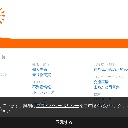
一覧
売る・買う
お役立ち情報
個人売買
自治体からのお知ら
リスト
乗り物売買
コミュニケーション
交流広場
住まい
不動産情報
まちかど写真集
ルームシェア
検索
びびサーチ
会う・話す
仲間探し
Web Access No.
しています。詳細は
プライバシーポリシー
をご確認ください。クッ
ださい。