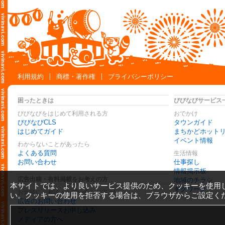
利用規約
商標・著作権
プライバシーポリシー
困ったときは
びびなびサービス
びびなびをはじめて利用される方
おでかけ
びびなびCLS
タウンガイド
はじめてガイド
まちかどホット
イベント情報
わからないことがあったら
よくある質問
生活情報
お問い合わせ
仕事探し
情報掲示板
広告出稿・有料掲載をお考えの方
地域のチラシ
本サイトでは、より良いサービス提供のため、クッキーを使用
ギグワーク
お気軽にご相談・お問い合わせ下さい
い。クッキーの使用を拒否する場合は、ブラウザからご設定く
広告のお問い合わせ
プレスリリースお申し込み
メディアの方へ