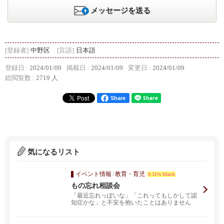
メッセージを送る
[登録者]
中野区
[言語]
日本語
登録日 :
2024/01/09
掲載日 :
2024/01/09
変更日 :
2024/01/09
総閲覧数 :
2719 人
Share
気になるリスト
イベント情報
/
教育・育児
9.31% Match
もの忘れ相談会
「最近忘れっぽいな」「これってもしかして認
知症かな」と不安を抱いたことはありません
か。また、ご家族や...