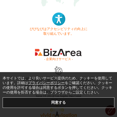
びびなびはアクセシビリティの向上に
取り組んでいます。
- 企業向けサービス -
本サイトでは、より良いサービス提供のため、クッキーを使用して
お問い合わせ
はじめてガイド
よくある質問
います。詳細は
プライバシーポリシー
をご確認ください。クッキー
利用規約
商標・著作権
プライバシーポリシー
の使用を許可する場合は同意するボタンを押してください。クッキ
ーの使用を拒否する場合は、ブラウザからご設定ください。
Copyright © 1999-2026 Vivid Navigation, Inc. All Rights Reserved.
Server US (45) @ Los Angeles Data Center