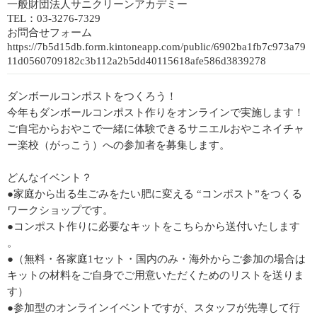
一般財団法人サニクリーンアカデミー
TEL：03-3276-7329
お問合せフォーム
https://7b5d15db.form.kintoneapp.com/public/6902ba1fb7c973a79
11d0560709182c3b112a2b5dd40115618afe586d3839278
ダンボールコンポストをつくろう！
今年もダンボールコンポスト作りをオンラインで実施します！
ご自宅からおやこで一緒に体験できるサニエルおやこネイチャ
ー楽校（がっこう）への参加者を募集します。
どんなイベント？
●家庭から出る生ごみをたい肥に変える “コンポスト”をつくる
ワークショップです。
●コンポスト作りに必要なキットをこちらから送付いたします​
。
●（無料・各家庭1セット・国内のみ・海外からご参加の場合は
キットの材料をご自身でご用意いただくためのリストを送りま
す）
●参加型のオンラインイベントですが、スタッフが先導して行