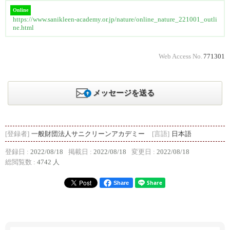
Online
https://www.sanikleen-academy.or.jp/nature/online_nature_221001_outli
ne.html
Web Access No.
771301
メッセージを送る
[登録者]
一般財団法人サニクリーンアカデミー
[言語]
日本語
登録日 :
2022/08/18
掲載日 :
2022/08/18
変更日 :
2022/08/18
総閲覧数 :
4742 人
Share