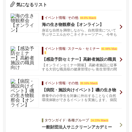
気になるリスト
イベント情報
/
その他
44.6% Match
海の生き物観察会【オンライン】
身近な自然を満喫しながら、自然環境について
学ぶサニエルおやこネイチャーツアー。 今年も
Zoomを使っ...
イベント情報
/
スクール・セミナー
41.44% Matc
h
【感染予防セミナー】高齢者施設の職員
向け
【オンラインセミナー開催】 高齢者施設に従事
する大切な職員様の健康管理から 衛生管理の間
違いや無駄を...
イベント情報
/
その他
39.16% Match
【病院・施設向けイベント】磯の生き物
観察会【オンライン】
療養中の小学生を対象に外出することなく自然
環境体験ができるイベントを実施します。 病院
や施設のレクリ...
タウンガイド
/
各種グループ
24.23% Match
一般財団法人サニクリーンアカデミー