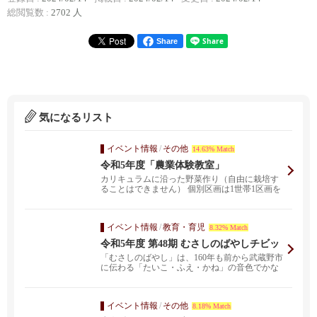
総閲覧数 :
2702 人
Share
気になるリスト
イベント情報
/
その他
14.63% Match
令和5年度「農業体験教室」
カリキュラムに沿った野菜作り（自由に栽培す
ることはできません） 個別区画は1世帯1区画を
管理し、農...
イベント情報
/
教育・育児
8.32% Match
令和5年度 第48期 むさしのばやしチビッ
コ教室
「むさしのばやし」は、160年も前から武蔵野市
に伝わる「たいこ・ふえ・かね」の音色でかな
でる「おはや...
イベント情報
/
その他
8.18% Match