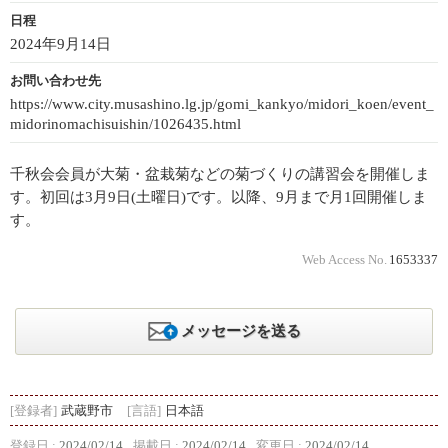
日程
2024年9月14日
お問い合わせ先
https://www.city.musashino.lg.jp/gomi_kankyo/midori_koen/event_
midorinomachisuishin/1026435.html
千秋会会員が大菊・盆栽菊などの菊づくりの講習会を開催しま
す。初回は3月9日(土曜日)です。以降、9月まで月1回開催しま
す。
Web Access No.
1653337
メッセージを送る
[登録者]
武蔵野市
[言語]
日本語
登録日 :
2024/02/14
掲載日 :
2024/02/14
変更日 :
2024/02/14