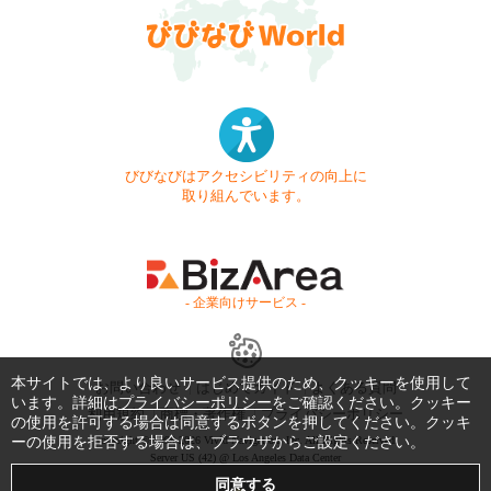
びびなびはアクセシビリティの向上に
取り組んでいます。
- 企業向けサービス -
本サイトでは、より良いサービス提供のため、クッキーを使用して
お問い合わせ
はじめてガイド
よくある質問
います。詳細は
プライバシーポリシー
をご確認ください。クッキー
利用規約
商標・著作権
プライバシーポリシー
の使用を許可する場合は同意するボタンを押してください。クッキ
ーの使用を拒否する場合は、ブラウザからご設定ください。
Copyright © 1999-2026 Vivid Navigation, Inc. All Rights Reserved.
Server US (42) @ Los Angeles Data Center