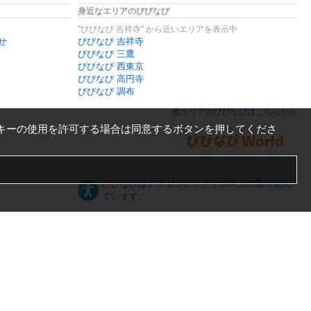
身近なエリアのびびなび
"びびなび 吉祥寺" から近いエリアを表示中
せ
びびなび 吉祥寺
びびなび 三鷹
びびなび 西東京
びびなび 高円寺
びびなび 調布
他エリアのびびなびはこちらから
キーの使用を許可する場合は同意するボタンを押してくださ
びびなびはアクセシビリティの向上に取り組ん
でいます。
日本語
English
español
ภาษาไทย
한국어
中文
PC版
スマートフォン版