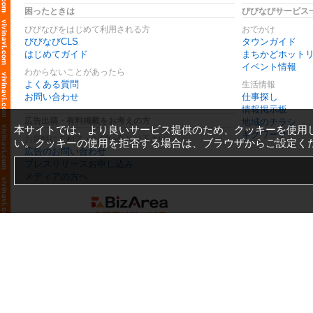
困ったときは
びびなびサービス
びびなびをはじめて利用される方
おでかけ
びびなびCLS
タウンガイド
はじめてガイド
まちかどホット
イベント情報
わからないことがあったら
よくある質問
生活情報
お問い合わせ
仕事探し
情報掲示板
広告出稿・有料掲載をお考えの方
地域のチラシ
本サイトでは、より良いサービス提供のため、クッキーを使用
ギグワーク
お気軽にご相談・お問い合わせ下さい
い。クッキーの使用を拒否する場合は、ブラウザからご設定く
広告のお問い合わせ
プレスリリースお申し込み
メディアの方へ