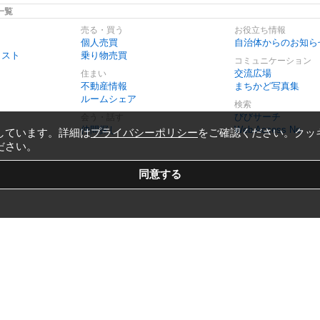
一覧
売る・買う
お役立ち情報
個人売買
自治体からのお知ら
リスト
乗り物売買
コミュニケーション
交流広場
住まい
不動産情報
まちかど写真集
ルームシェア
検索
びびサーチ
会う・話す
仲間探し
Web Access No.
しています。詳細は
プライバシーポリシー
をご確認ください。クッ
ださい。