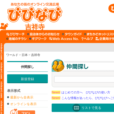
吉祥寺
ワールド
>
日本
>
吉祥寺
仲間探し
新規登録
表示形式
News!
はじめての方へ びびなびの使い方
最新から全表示
News!
こんな情報があったら、びびなびへご
オンラインを表示
リストで見る