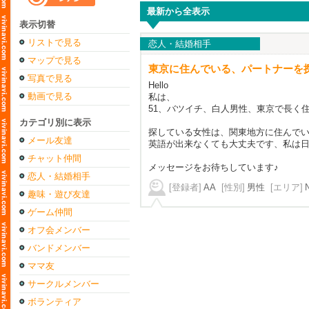
最新から全表示
表示切替
リストで見る
恋人・結婚相手
マップで見る
東京に住んでいる、パートナーを
写真で見る
Hello
動画で見る
私は、
51、バツイチ、白人男性、東京で長く
カテゴリ別に表示
探している女性は、関東地方に住んで
メール友達
英語が出来なくても大丈夫です、私は
チャット仲間
メッセージをお待ちしています♪
恋人・結婚相手
[登録者]
AA
[性別]
男性
[エリア]
趣味・遊び友達
ゲーム仲間
オフ会メンバー
バンドメンバー
ママ友
サークルメンバー
ボランティア