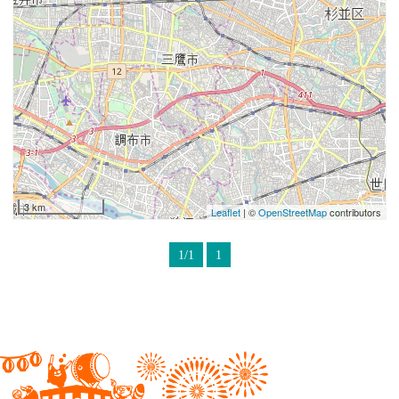
3 km
Leaflet
| ©
OpenStreetMap
contributors
1/1
1