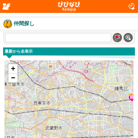
Kichijoji
仲間探し
最新から全表示
+
−