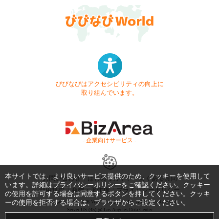
びびなびはアクセシビリティの向上に
取り組んでいます。
- 企業向けサービス -
本サイトでは、より良いサービス提供のため、クッキーを使用して
お問い合わせ
はじめてガイド
よくある質問
います。詳細は
プライバシーポリシー
をご確認ください。クッキー
利用規約
商標・著作権
プライバシーポリシー
の使用を許可する場合は同意するボタンを押してください。クッキ
ーの使用を拒否する場合は、ブラウザからご設定ください。
Copyright © 1999-2026 Vivid Navigation, Inc. All Rights Reserved.
Server US (45) @ Los Angeles Data Center