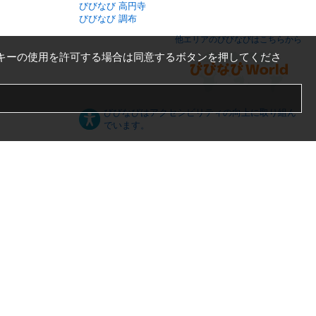
びびなび 高円寺
びびなび 調布
他エリアのびびなびはこちらから
キーの使用を許可する場合は同意するボタンを押してくださ
びびなびはアクセシビリティの向上に取り組ん
でいます。
日本語
English
español
ภาษาไทย
한국어
中文
PC版
スマートフォン版