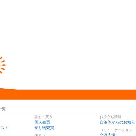
一覧
売る・買う
お役立ち情報
個人売買
自治体からのお知ら
リスト
乗り物売買
コミュニケーション
交流広場
住まい