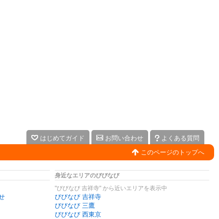
はじめてガイド
お問い合わせ
よくある質問
このページのトップへ
身近なエリアのびびなび
"びびなび 吉祥寺" から近いエリアを表示中
せ
びびなび 吉祥寺
びびなび 三鷹
びびなび 西東京