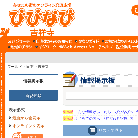
吉祥寺
ワールド
>
日本
>
吉祥寺
情報掲示板
新規登録
表示形式
News!
こんな情報があったら、びびなびへご
最新から全表示
News!
はじめての方へ びびなびの使い方
オンラインを表示
リストで見る