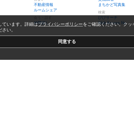
不動産情報
まちかど写真集
ルームシェア
検索
びびサーチ
会う・話す
仲間探し
Web Access No.
しています。詳細は
プライバシーポリシー
をご確認ください。クッ
ださい。
Copyright © 1999-2026
Vivid Navigation, Inc.
All Rights Reserved.