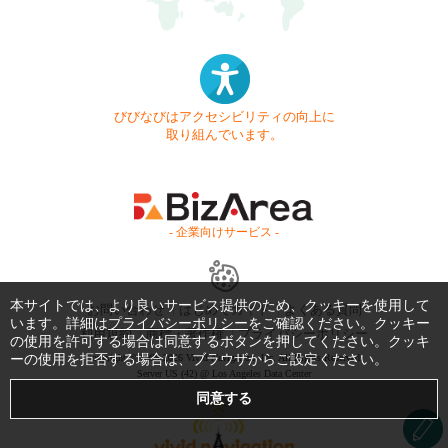
びびなびはアクセシビリティの向上に
取り組んでいます。
- 企業向けサービス -
本サイトでは、より良いサービス提供のため、クッキーを使用して
お問い合わせ
はじめてガイド
よくある質問
います。詳細は
プライバシーポリシー
をご確認ください。クッキー
利用規約
商標・著作権
プライバシーポリシー
の使用を許可する場合は同意するボタンを押してください。クッキ
ーの使用を拒否する場合は、ブラウザからご設定ください。
Copyright © 1999-2026 Vivid Navigation, Inc. All Rights Reserved.
Server US (42) @ Los Angeles Data Center