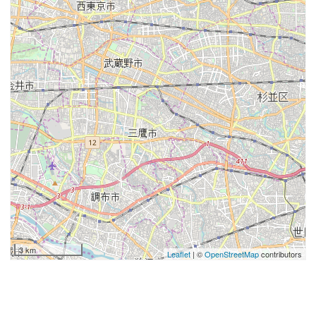
3 km
Leaflet
| ©
OpenStreetMap
contributors