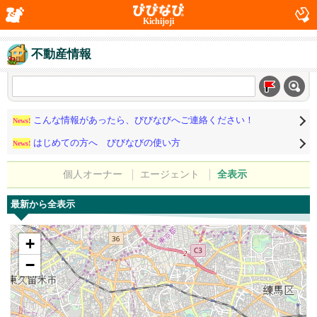
Kichijoji
不動産情報
こんな情報があったら、びびなびへご連絡ください！
News!
はじめての方へ びびなびの使い方
News!
個人オーナー
エージェント
全表示
最新から全表示
+
−