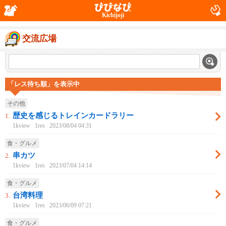
Kichijoji
交流広場
「レス待ち順」を表示中
その他
歴史を感じるトレインカードラリー
1.
1kview
1res
2023/08/04 04:31
食・グルメ
串カツ
2.
1kview
1res
2023/07/04 14:14
食・グルメ
台湾料理
3.
1kview
1res
2023/06/09 07:21
食・グルメ