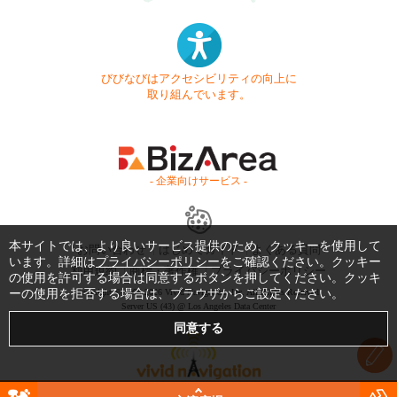
びびなびはアクセシビリティの向上に
取り組んでいます。
- 企業向けサービス -
本サイトでは、より良いサービス提供のため、クッキーを使用して
お問い合わせ
はじめてガイド
よくある質問
います。詳細は
プライバシーポリシー
をご確認ください。クッキー
利用規約
商標・著作権
プライバシーポリシー
の使用を許可する場合は同意するボタンを押してください。クッキ
ーの使用を拒否する場合は、ブラウザからご設定ください。
Copyright © 1999-2026 Vivid Navigation, Inc. All Rights Reserved.
Server US (43) @ Los Angeles Data Center