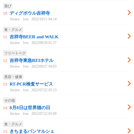
遊び
ディグボウル吉祥寺
10.
1kview
1res
2022/10/11 04:14
食・グルメ
吉祥寺BEER and WALK
11.
1kview
1res
2022/09/28 01:37
フリートーク
吉祥寺東急REIホテル
12.
1kview
1res
2022/09/27 04:03
美容・健康
RT-PCR検査サービス
13.
1kview
1res
2022/07/22 05:13
その他
8月8日は世界猫の日
14.
1kview
1res
2022/07/22 05:09
食・グルメ
きちまるパンマルシェ
15.