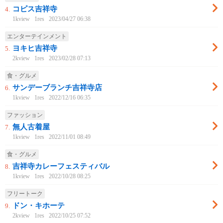
コピス吉祥寺
4.
1kview
1res
2023/04/27 06:38
エンターテインメント
ヨキヒ吉祥寺
5.
2kview
1res
2023/02/28 07:13
食・グルメ
サンデーブランチ吉祥寺店
6.
1kview
1res
2022/12/16 06:35
ファッション
無人古着屋
7.
1kview
1res
2022/11/01 08:49
食・グルメ
吉祥寺カレーフェスティバル
8.
1kview
1res
2022/10/28 08:25
フリートーク
ドン・キホーテ
9.
2kview
1res
2022/10/25 07:52