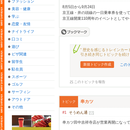
ファッション
8月5日から9月24日
美容・健康
京王線・井の頭線の一日乗車券を使っ
学ぶ
京王線開業110周年のイベントとして
恋愛・友情
ナイトライフ
口コミ
遊び
“ 歴史を感じるトレインカー
ビザ関連
引き続き同じトピックを続け
留学生
新規トピック作成
この
駐在員
スポーツ
このトピックを報告
ゴルフ
サーフィン
アウトドア
串カツ
トピック
その他
#1
そうめん通
串カツ田中吉祥寺店が営業再開になっ