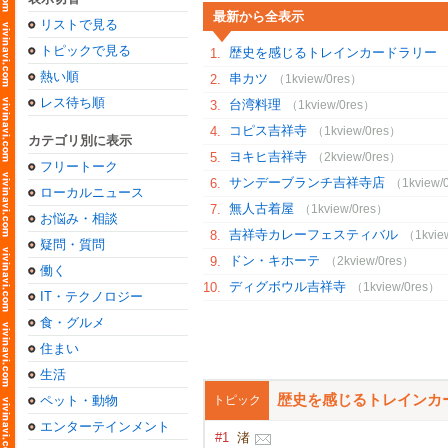
最新から全表示
リストで見る
トピックで見る
歴史を感じるトレインカードラリー
1.
熱い順
串カツ
2.
（1kview/0res）
レス待ち順
台湾料理
3.
（1kview/0res）
コピス吉祥寺
4.
（1kview/0res）
カテゴリ別に表示
ヨキヒ吉祥寺
5.
（2kview/0res）
フリートーク
サンデーブランチ吉祥寺店
6.
（1kview/
ローカルニュース
無人古着屋
7.
（1kview/0res）
お悩み・相談
吉祥寺カレーフェスティバル
8.
（1kvie
疑問・質問
ドン・キホーテ
9.
（2kview/0res）
働く
ディグボウル吉祥寺
10.
（1kview/0res）
IT・テクノロジー
食・グルメ
住まい
生活
歴史を感じるトレインカ
ペット・動物
トピック
エンターテインメント
#1
渚