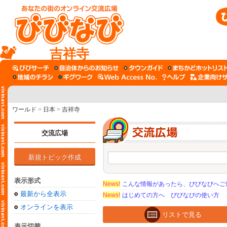
吉祥寺
ワールド
>
日本
>
吉祥寺
交流広場
新規トピック作成
表示形式
News!
こんな情報があったら、びびなびへご
最新から全表示
News!
はじめての方へ びびなびの使い方
オンラインを表示
リストで見る
表示切替