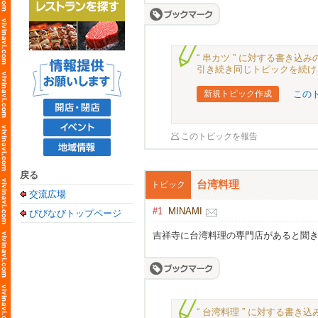
“ 串カツ ” に対する書き
引き続き同じトピックを続け
新規トピック作成
この
このトピックを報告
戻る
台湾料理
トピック
交流広場
#1
MINAMI
びびなびトップページ
吉祥寺に台湾料理の専門店があると聞
“ 台湾料理 ” に対する書