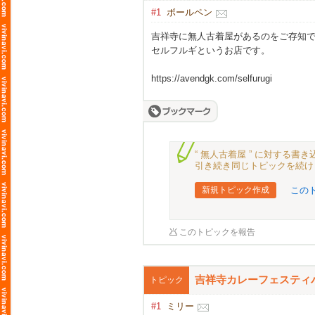
#1
ボールペン
吉祥寺に無人古着屋があるのをご存知
セルフルギというお店です。
https://avendgk.com/selfurugi
“ 無人古着屋 ” に対する
引き続き同じトピックを続け
新規トピック作成
この
このトピックを報告
吉祥寺カレーフェスティ
トピック
#1
ミリー