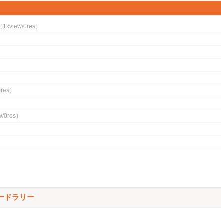
（1kview/0res）
0res）
w/0res）
ードラリー