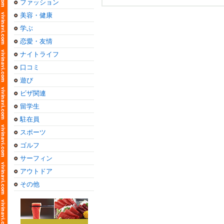
ファッション
美容・健康
学ぶ
恋愛・友情
ナイトライフ
口コミ
遊び
ビザ関連
留学生
駐在員
スポーツ
ゴルフ
サーフィン
アウトドア
その他