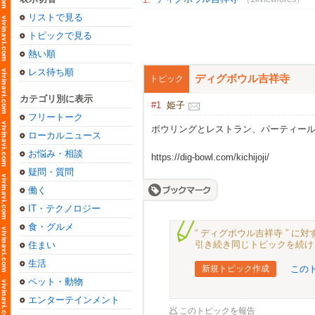
リストで見る
トピックで見る
熱い順
レス待ち順
ディグボウル吉祥寺
トピック
カテゴリ別に表示
#1
姫子
フリートーク
ボウリングとレストラン、パーティー
ローカルニュース
お悩み・相談
https://dig-bowl.com/kichijoji/
疑問・質問
働く
IT・テクノロジー
食・グルメ
“ ディグボウル吉祥寺 ” 
引き続き同じトピックを続け
住まい
生活
新規トピック作成
この
ペット・動物
エンターテインメント
このトピックを報告