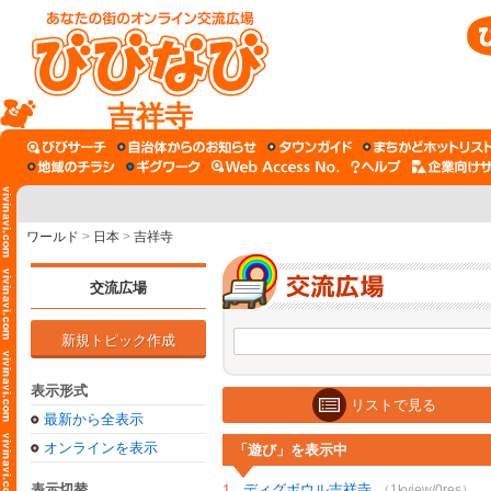
吉祥寺
ワールド
>
日本
>
吉祥寺
交流広場
新規トピック作成
表示形式
リストで見る
最新から全表示
オンラインを表示
「遊び」を表示中
表示切替
ディグボウル吉祥寺
1.
（1kview/0res）