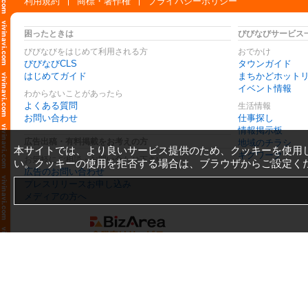
利用規約
商標・著作権
プライバシーポリシー
困ったときは
びびなびサービス
びびなびをはじめて利用される方
おでかけ
びびなびCLS
タウンガイド
はじめてガイド
まちかどホット
イベント情報
わからないことがあったら
よくある質問
生活情報
お問い合わせ
仕事探し
情報掲示板
広告出稿・有料掲載をお考えの方
地域のチラシ
本サイトでは、より良いサービス提供のため、クッキーを使用
ギグワーク
お気軽にご相談・お問い合わせ下さい
い。クッキーの使用を拒否する場合は、ブラウザからご設定く
広告のお問い合わせ
プレスリリースお申し込み
メディアの方へ