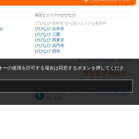
このページのトップへ
身近なエリアのびびなび
"びびなび 吉祥寺" から近いエリアを表示中
せ
びびなび 吉祥寺
びびなび 三鷹
びびなび 西東京
びびなび 高円寺
びびなび 調布
他エリアのびびなびはこちらから
キーの使用を許可する場合は同意するボタンを押してくださ
びびなびはアクセシビリティの向上に取り組ん
でいます。
日本語
English
español
ภาษาไทย
한국어
中文