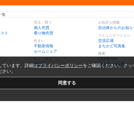
一覧
売る・買う
お役立ち情報
個人売買
自治体からのお知ら
リスト
乗り物売買
コミュニケーション
交流広場
住まい
不動産情報
まちかど写真集
ルームシェア
検索
びびサーチ
会う・話す
仲間探し
Web Access No.
しています。詳細は
プライバシーポリシー
をご確認ください。クッ
ださい。