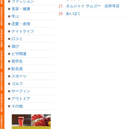
ファッション
タムジャイ サムゴー 吉祥寺店
17.
美容・健康
あいぱく
18.
学ぶ
恋愛・友情
ナイトライフ
口コミ
遊び
ビザ関連
留学生
駐在員
スポーツ
ゴルフ
サーフィン
アウトドア
その他