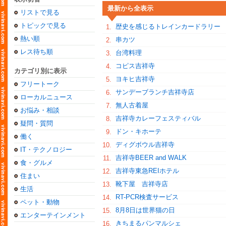
最新から全表示
リストで見る
トピックで見る
歴史を感じるトレインカードラリー
1.
熱い順
串カツ
2.
レス待ち順
台湾料理
3.
コピス吉祥寺
4.
カテゴリ別に表示
ヨキヒ吉祥寺
5.
フリートーク
サンデーブランチ吉祥寺店
6.
ローカルニュース
無人古着屋
7.
お悩み・相談
吉祥寺カレーフェスティバル
8.
疑問・質問
ドン・キホーテ
9.
働く
ディグボウル吉祥寺
10.
IT・テクノロジー
吉祥寺BEER and WALK
11.
食・グルメ
吉祥寺東急REIホテル
12.
住まい
靴下屋 吉祥寺店
13.
生活
RT-PCR検査サービス
14.
ペット・動物
8月8日は世界猫の日
15.
エンターテインメント
きちまるパンマルシェ
16.