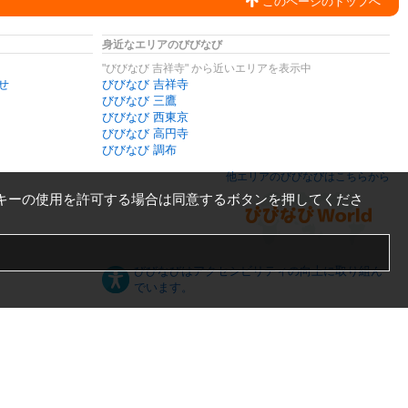
このページのトップへ
身近なエリアのびびなび
"びびなび 吉祥寺" から近いエリアを表示中
せ
びびなび 吉祥寺
びびなび 三鷹
びびなび 西東京
びびなび 高円寺
びびなび 調布
他エリアのびびなびはこちらから
キーの使用を許可する場合は同意するボタンを押してくださ
びびなびはアクセシビリティの向上に取り組ん
でいます。
日本語
English
español
ภาษาไทย
한국어
中文