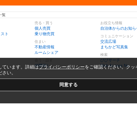
一覧
売る・買う
お役立ち情報
個人売買
自治体からのお知ら
リスト
乗り物売買
コミュニケーション
交流広場
住まい
不動産情報
まちかど写真集
ルームシェア
検索
びびサーチ
会う・話す
仲間探し
Web Access No.
しています。詳細は
プライバシーポリシー
をご確認ください。クッ
ださい。