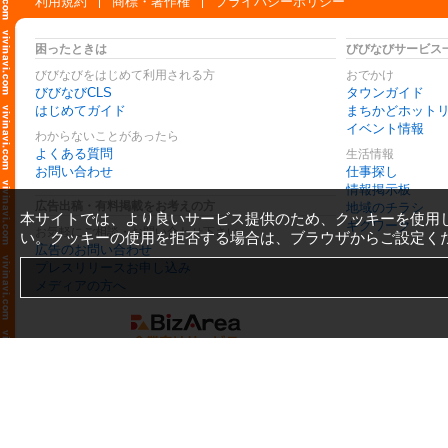
利用規約
商標・著作権
プライバシーポリシー
困ったときは
びびなびサービス
びびなびをはじめて利用される方
おでかけ
びびなびCLS
タウンガイド
はじめてガイド
まちかどホット
イベント情報
わからないことがあったら
よくある質問
生活情報
お問い合わせ
仕事探し
情報掲示板
広告出稿・有料掲載をお考えの方
地域のチラシ
本サイトでは、より良いサービス提供のため、クッキーを使用
ギグワーク
お気軽にご相談・お問い合わせ下さい
い。クッキーの使用を拒否する場合は、ブラウザからご設定く
広告のお問い合わせ
プレスリリースお申し込み
メディアの方へ