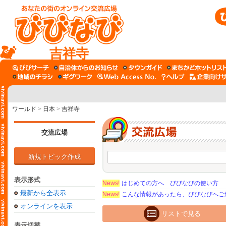
吉祥寺
ワールド
>
日本
>
吉祥寺
交流広場
新規トピック作成
表示形式
News!
はじめての方へ びびなびの使い方
最新から全表示
News!
こんな情報があったら、びびなびへご
オンラインを表示
リストで見る
表示切替